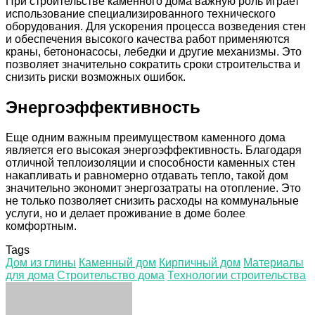
При строительстве каменного дома важную роль играет
использование специализированного технического
оборудования. Для ускорения процесса возведения стен
и обеспечения высокого качества работ применяются
краны, бетононасосы, лебедки и другие механизмы. Это
позволяет значительно сократить сроки строительства и
снизить риски возможных ошибок.
Энергоэффективность
Еще одним важным преимуществом каменного дома
является его высокая энергоэффективность. Благодаря
отличной теплоизоляции и способности каменных стен
накапливать и равномерно отдавать тепло, такой дом
значительно экономит энергозатраты на отопление. Это
не только позволяет снизить расходы на коммунальные
услуги, но и делает проживание в доме более
комфортным.
Tags
Дом из глины
Каменный дом
Кирпичный дом
Материалы
для дома
Строительство дома
Технологии строительства
Facebook
Twitter
LinkedIn
Tumblr
Pinterest
Reddit
VKontakte
Odnoklassniki
Skype
WhatsApp
Telegram
Viber
Share
Print
via
Email