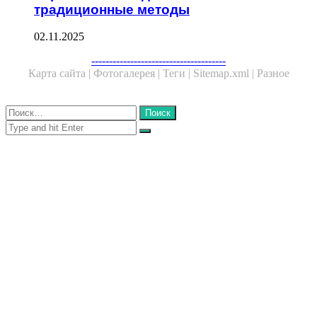
традиционные методы
02.11.2025
Facebook
Twitter
WhatsApp
Telegram
--------------------------------------
Карта сайта |
Фотогалерея |
Теги |
Sitemap.xml |
Разное
Close
Найти:
Close
Search
for