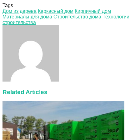
Tags
Дом из дерева
Каркасный дом
Кирпичный дом
Материалы для дома
Строительство дома
Технологии
строительства
Facebook
Twitter
LinkedIn
Tumblr
Pinterest
Reddit
VKontakte
Odnoklassniki
Skype
WhatsApp
Telegram
Viber
Share
Print
via
Email
Related Articles