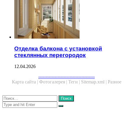
Отделка балкона с установкой
стеклянных перегородок
12.04.2026
Facebook
Twitter
WhatsApp
Telegram
--------------------------------------
Карта сайта |
Фотогалерея |
Теги |
Sitemap.xml |
Разное
Close
Найти:
Close
Search
for